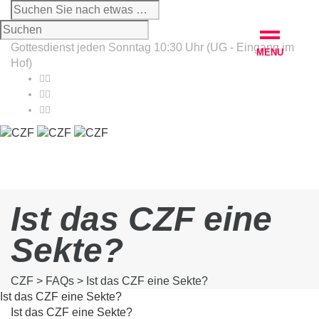
Gottesdienst jeden Sonntag 10:30 Uhr (UG - Eingang im
MENU
Hof)
Ist das CZF eine
Sekte?
CZF
>
FAQs
> Ist das CZF eine Sekte?
Ist das CZF eine Sekte?
Ist das CZF eine Sekte?