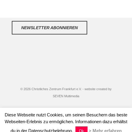
NEWSLETTER ABONNIEREN
© 2026 Christliches Zentrum Frankfurt e.V. - website created by
SEVEN Multimedia
Diese Webseite nutzt Cookies, um seinen Besuchern das beste
Webseiten-Erlebnis zu ermöglichen. Informationen dazu erhältst
Kontakt
Spenden
Datenschutz
Impressum
du in der Datenschutzbelehrung.
> Mehr erfahren
Ok