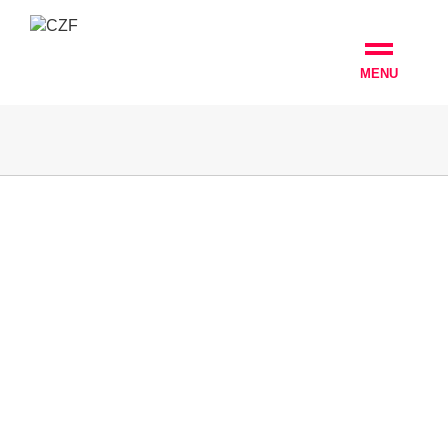
MENU
Tontechnik, Sound Engineer
0
Social Community Manager