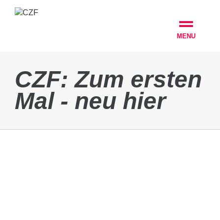
MENU
CZF: Zum ersten
Mal - neu hier
Kennen sich denn alle im CZF
untereinander?
Weil der Umgang untereinander im
CZF sehr herzlich ist, macht das CZF
den Anschein, als würden alle
einander sehr...